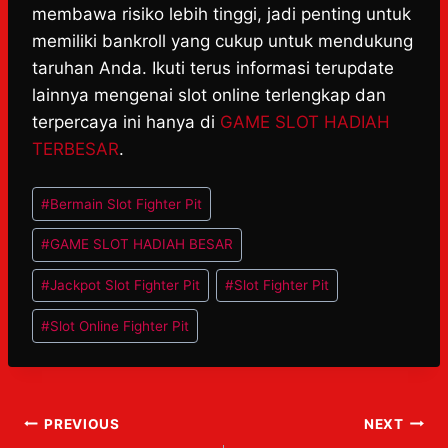
membawa risiko lebih tinggi, jadi penting untuk
memiliki bankroll yang cukup untuk mendukung
taruhan Anda. Ikuti terus informasi terupdate
lainnya mengenai slot online terlengkap dan
terpercaya ini hanya di
GAME SLOT HADIAH
TERBESAR
.
Post
#
Bermain Slot Fighter Pit
Tags:
#
GAME SLOT HADIAH BESAR
#
Jackpot Slot Fighter Pit
#
Slot Fighter Pit
#
Slot Online Fighter Pit
Post
PREVIOUS
NEXT