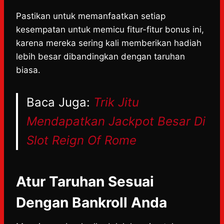
Pastikan untuk memanfaatkan setiap
kesempatan untuk memicu fitur-fitur bonus ini,
karena mereka sering kali memberikan hadiah
lebih besar dibandingkan dengan taruhan
biasa.
Baca Juga:
Trik Jitu
Mendapatkan Jackpot Besar Di
Slot Reign Of Rome
Atur Taruhan Sesuai
Dengan Bankroll Anda