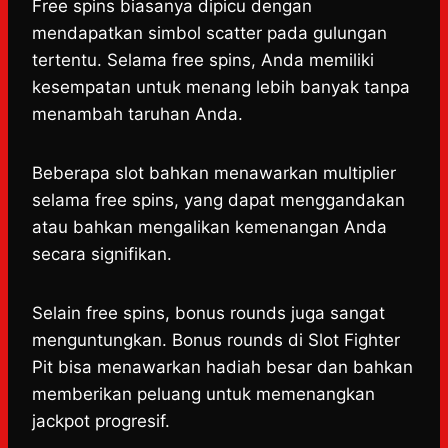
Free spins biasanya dipicu dengan
mendapatkan simbol scatter pada gulungan
tertentu. Selama free spins, Anda memiliki
kesempatan untuk menang lebih banyak tanpa
menambah taruhan Anda.
Beberapa slot bahkan menawarkan multiplier
selama free spins, yang dapat menggandakan
atau bahkan mengalikan kemenangan Anda
secara signifikan.
Selain free spins, bonus rounds juga sangat
menguntungkan. Bonus rounds di Slot Fighter
Pit bisa menawarkan hadiah besar dan bahkan
memberikan peluang untuk memenangkan
jackpot progresif.