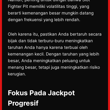
Fighter Pit memiliki volatilitas tinggi, yang
berarti kemenangan besar mungkin datang
dengan frekuensi yang lebih rendah.
Oleh karena itu, pastikan Anda bertaruh secara
bijak dan tidak terburu-buru meningkatkan
taruhan Anda hanya karena terbuai oleh
kemenangan kecil. Dengan taruhan yang lebih
besar, Anda meningkatkan peluang untuk
menang besar, tetapi juga meningkatkan risiko
kerugian.
Fokus Pada Jackpot
Progresif