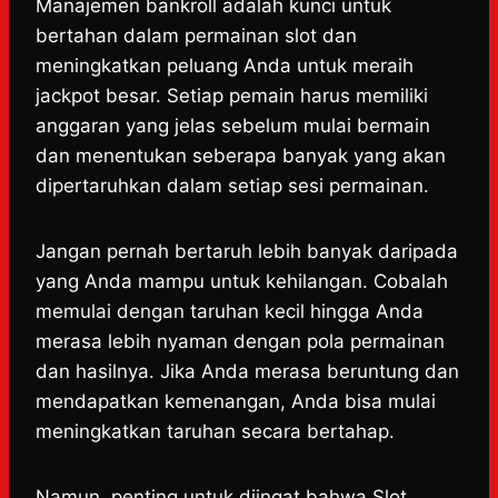
Manajemen bankroll adalah kunci untuk
bertahan dalam permainan slot dan
meningkatkan peluang Anda untuk meraih
jackpot besar. Setiap pemain harus memiliki
anggaran yang jelas sebelum mulai bermain
dan menentukan seberapa banyak yang akan
dipertaruhkan dalam setiap sesi permainan.
Jangan pernah bertaruh lebih banyak daripada
yang Anda mampu untuk kehilangan. Cobalah
memulai dengan taruhan kecil hingga Anda
merasa lebih nyaman dengan pola permainan
dan hasilnya. Jika Anda merasa beruntung dan
mendapatkan kemenangan, Anda bisa mulai
meningkatkan taruhan secara bertahap.
Namun, penting untuk diingat bahwa Slot