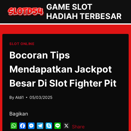
Skip
GAME SLOT
to
HADIAH TERBESAR
content
SLOT ONLINE
Bocoran Tips
Mendapatkan Jackpot
Besar Di Slot Fighter Pit
By
Aldi1
05/03/2025
Bagikan
W
F
M
T
S
L
X
Share