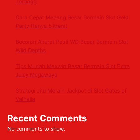
Tertinggi
Cara Cepat Menang Besar Bermain Slot Gold
Party Hanya 5 Menit
Bocoran Akurat Pasti WD Besar Bermain Slot
Wild Depths
Tips Mudah Maxwin Besar Bermain Slot Extra
Juicy Megaways
Strategi Jitu Meraih Jackpot di Slot Gates of
Valhalla
Recent Comments
No comments to show.