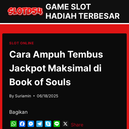
Skip
GAME SLOT
to
HADIAH TERBESAR
content
SLOT ONLINE
Cara Ampuh Tembus
Jackpot Maksimal di
Book of Souls
By
Suriamin
06/18/2025
Bagikan
W
F
M
T
S
L
X
Share