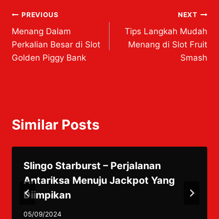
Post
PREVIOUS
NEXT
Menang Dalam
Tips Langkah Mudah
navigation
Perkalian Besar di Slot
Menang di Slot Fruit
Golden Piggy Bank
Smash
Similar Posts
Slingo Starburst – Perjalanan
Antariksa Menuju Jackpot Yang
Diimpikan
05/09/2024