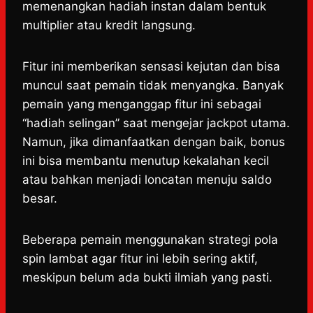
memenangkan hadiah instan dalam bentuk
multiplier atau kredit langsung.
Fitur ini memberikan sensasi kejutan dan bisa
muncul saat pemain tidak menyangka. Banyak
pemain yang menganggap fitur ini sebagai
“hadiah selingan” saat mengejar jackpot utama.
Namun, jika dimanfaatkan dengan baik, bonus
ini bisa membantu menutup kekalahan kecil
atau bahkan menjadi loncatan menuju saldo
besar.
Beberapa pemain menggunakan strategi pola
spin lambat agar fitur ini lebih sering aktif,
meskipun belum ada bukti ilmiah yang pasti.