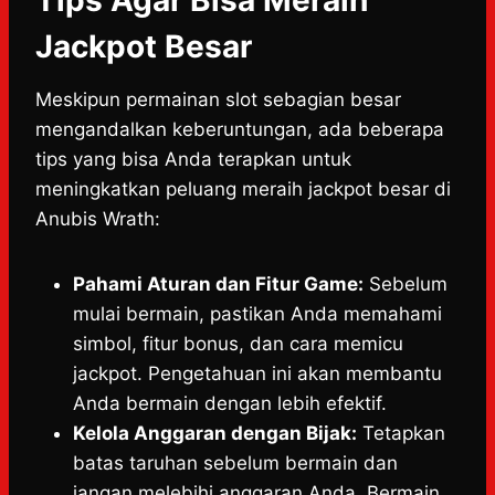
Tips Agar Bisa Meraih
Jackpot Besar
Meskipun permainan slot sebagian besar
mengandalkan keberuntungan, ada beberapa
tips yang bisa Anda terapkan untuk
meningkatkan peluang meraih jackpot besar di
Anubis Wrath:
Pahami Aturan dan Fitur Game:
Sebelum
mulai bermain, pastikan Anda memahami
simbol, fitur bonus, dan cara memicu
jackpot. Pengetahuan ini akan membantu
Anda bermain dengan lebih efektif.
Kelola Anggaran dengan Bijak:
Tetapkan
batas taruhan sebelum bermain dan
jangan melebihi anggaran Anda. Bermain