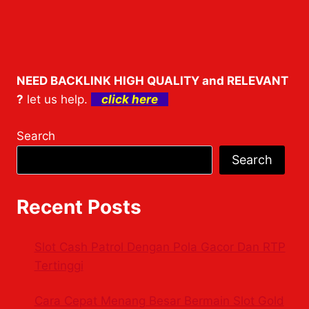
NEED BACKLINK HIGH QUALITY and RELEVANT
?
let us help.
click here
Search
Search
Recent Posts
Slot Cash Patrol Dengan Pola Gacor Dan RTP
Tertinggi
Cara Cepat Menang Besar Bermain Slot Gold