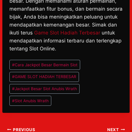
besar. Dengan memahami aturan permainan,
memanfaatkan fitur bonus, dan bermain secara
bijak, Anda bisa meningkatkan peluang untuk
mendapatkan kemenangan besar.
Simak dan
ikuti terus
Game Slot Hadiah Terbesar
untuk
mendapatkan informasi terbaru dan terlengkap
tentang Slot Online.
Post
#
Cara Jackpot Besar Bermain Slot
Tags:
#
GAME SLOT HADIAH TERBESAR
#
Jackpot Besar Slot Anubis Wrath
#
Slot Anubis Wrath
Post
PREVIOUS
NEXT