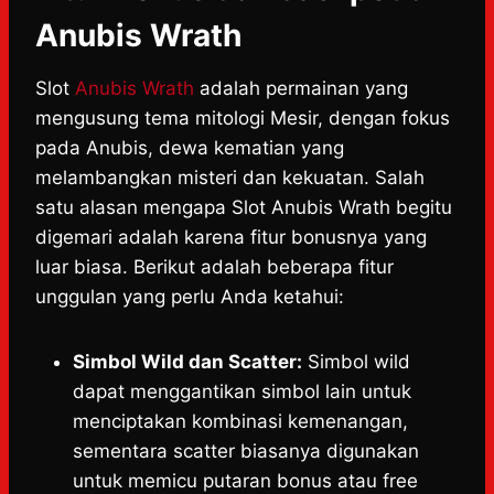
Anubis Wrath
Slot
Anubis Wrath
adalah permainan yang
mengusung tema mitologi Mesir, dengan fokus
pada Anubis, dewa kematian yang
melambangkan misteri dan kekuatan.
Salah
satu alasan mengapa Slot Anubis Wrath begitu
digemari adalah karena fitur bonusnya yang
luar biasa. Berikut adalah beberapa fitur
unggulan yang perlu Anda ketahui:
Simbol Wild dan Scatter:
Simbol wild
dapat menggantikan simbol lain untuk
menciptakan kombinasi kemenangan,
sementara scatter biasanya digunakan
untuk memicu putaran bonus atau free