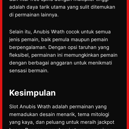
adalah daya tarik utama yang sulit ditemukan
di permainan lainnya.
Selain itu, Anubis Wrath cocok untuk semua
jenis pemain, baik pemula maupun pemain
berpengalaman. Dengan opsi taruhan yang
fleksibel, permainan ini memungkinkan pemain
dengan berbagai anggaran untuk menikmati
sensasi bermain.
Kesimpulan
Slot Anubis Wrath adalah permainan yang
memadukan desain menarik, tema mitologi
yang kaya, dan peluang untuk meraih jackpot