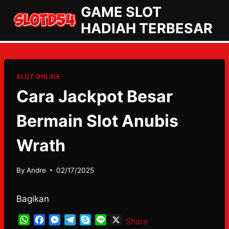
Skip
GAME SLOT
to
HADIAH TERBESAR
content
SLOT ONLINE
Cara Jackpot Besar
Bermain Slot Anubis
Wrath
By
Andre
02/17/2025
Bagikan
W
F
M
T
S
L
X
Share