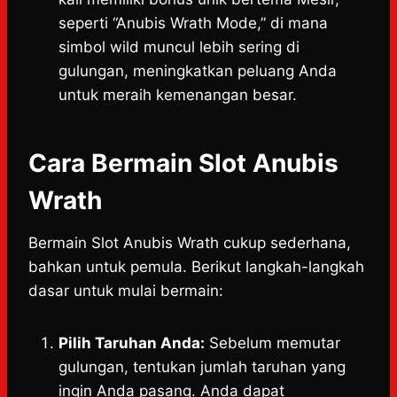
seperti “Anubis Wrath Mode,” di mana
simbol wild muncul lebih sering di
gulungan, meningkatkan peluang Anda
untuk meraih kemenangan besar.
Cara Bermain Slot Anubis
Wrath
Bermain Slot Anubis Wrath cukup sederhana,
bahkan untuk pemula. Berikut langkah-langkah
dasar untuk mulai bermain:
Pilih Taruhan Anda:
Sebelum memutar
gulungan, tentukan jumlah taruhan yang
ingin Anda pasang. Anda dapat