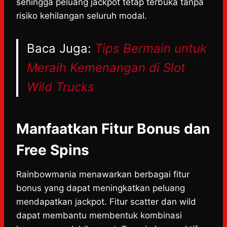
sehingga peluang jackpot tetap terbuka tanpa
risiko kehilangan seluruh modal.
Baca Juga:
Tips Bermain untuk
Meraih Kemenangan di Slot
Wild Trucks
Manfaatkan Fitur Bonus dan
Free Spins
Rainbowmania menawarkan berbagai fitur
bonus yang dapat meningkatkan peluang
mendapatkan jackpot. Fitur scatter dan wild
dapat membantu membentuk kombinasi