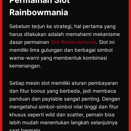
Permainan Slot
Rainbowmania
Sebelum terjun ke strategi, hal pertama yang
harus dilakukan adalah memahami mekanisme
dasar permainan
Slot Rainbowmania
. Slot ini
memiliki lima gulungan dan berbagai simbol
warna-warni yang membentuk kombinasi
kemenangan.
Setiap mesin slot memiliki aturan pembayaran
dan fitur bonus yang berbeda, jadi membaca
panduan dan paytable sangat penting. Dengan
mengetahui simbol-simbol nilai tinggi dan fitur
khusus seperti wild dan scatter, pemain bisa
lebih mudah menentukan langkah selanjutnya
saat bermain.