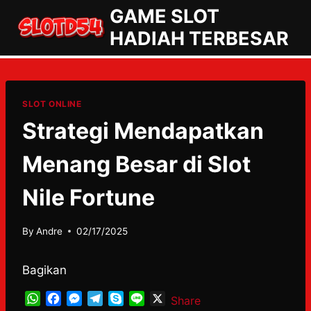
Skip
GAME SLOT
to
HADIAH TERBESAR
content
SLOT ONLINE
Strategi Mendapatkan
Menang Besar di Slot
Nile Fortune
By
Andre
02/17/2025
Bagikan
W
F
M
T
S
L
X
Share