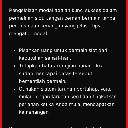
Pengelolaan modal adalah kunci sukses dalam
permainan slot. Jangan pernah bermain tanpa
perencanaan keuangan yang jelas. Tips
mengatur modal:
Pisahkan uang untuk bermain slot dari
kebutuhan sehari-hari.
Tetapkan batas kerugian harian. Jika
sudah mencapai batas tersebut,
berhentilah bermain.
Gunakan sistem taruhan bertahap, yaitu
mulai dengan taruhan kecil dan tingkatkan
perlahan ketika Anda mulai mendapatkan
kemenangan.