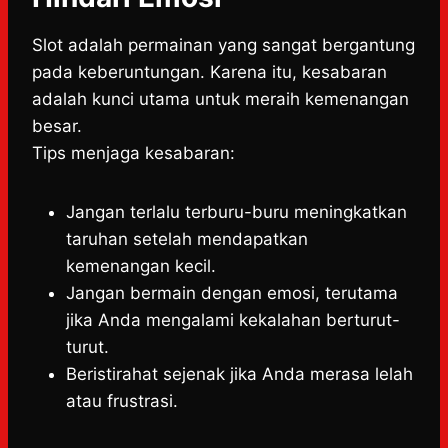
Slot adalah permainan yang sangat bergantung
pada keberuntungan. Karena itu, kesabaran
adalah kunci utama untuk meraih kemenangan
besar.
Tips menjaga kesabaran:
Jangan terlalu terburu-buru meningkatkan
taruhan setelah mendapatkan
kemenangan kecil.
Jangan bermain dengan emosi, terutama
jika Anda mengalami kekalahan berturut-
turut.
Beristirahat sejenak jika Anda merasa lelah
atau frustrasi.