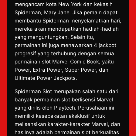
mengancam kota New York dan kekasih
Spiderman, Mary Jane. Jika pemain dapat
membantu Spiderman menyelamatkan hari,
mereka akan mendapatkan hadiah-hadiah
yang menguntungkan. Selain itu,
permainan ini juga menawarkan 4 jackpot
progresif yang terhubung dengan semua
permainan slot Marvel Comic Book, yaitu
Power, Extra Power, Super Power, dan
Ultimate Power Jackpots.
Spiderman Slot merupakan salah satu dari
banyak permainan slot berlisensi Marvel
yang dirilis oleh Playtech. Perusahaan ini
memiliki kesepakatan eksklusif untuk
melisensikan karakter-karakter Marvel, dan
hasilnya adalah permainan slot berkualitas