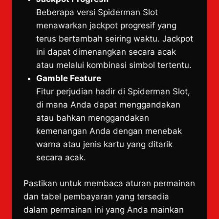
Beberapa versi Spiderman Slot
menawarkan jackpot progresif yang
terus bertambah seiring waktu. Jackpot
ini dapat dimenangkan secara acak
atau melalui kombinasi simbol tertentu.
Gamble Feature
Fitur perjudian hadir di Spiderman Slot,
di mana Anda dapat menggandakan
atau bahkan menggandakan
kemenangan Anda dengan menebak
warna atau jenis kartu yang ditarik
secara acak.
Pastikan untuk membaca aturan permainan
dan tabel pembayaran yang tersedia
dalam permainan ini yang Anda mainkan