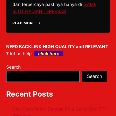
dan terpercaya pastinya hanya di
GAME
SLOT HADIAH TERBESAR
SPIDERMAN
READ MORE
SLOT
–
PERMAINAN
MENARIK
NEED BACKLINK HIGH QUALITY and RELEVANT
DENGAN
?
let us help.
click here
TEMA
SUPERHERO
Search
Search
Recent Posts
Slot Cash Patrol Dengan Pola Gacor Dan RTP
Tertinggi