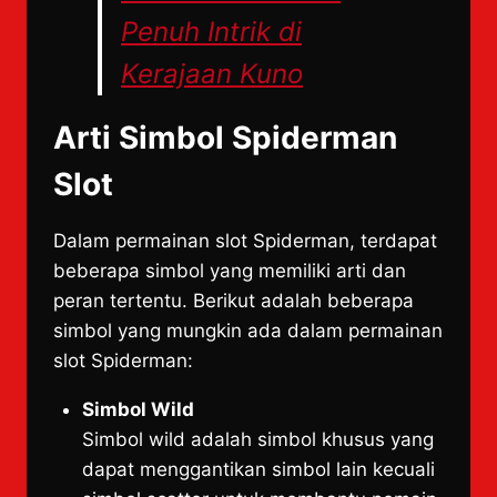
Penuh Intrik di
Kerajaan Kuno
Arti Simbol Spiderman
Slot
Dalam permainan slot Spiderman, terdapat
beberapa simbol yang memiliki arti dan
peran tertentu. Berikut adalah beberapa
simbol yang mungkin ada dalam permainan
slot Spiderman:
Simbol Wild
Simbol wild adalah simbol khusus yang
dapat menggantikan simbol lain kecuali