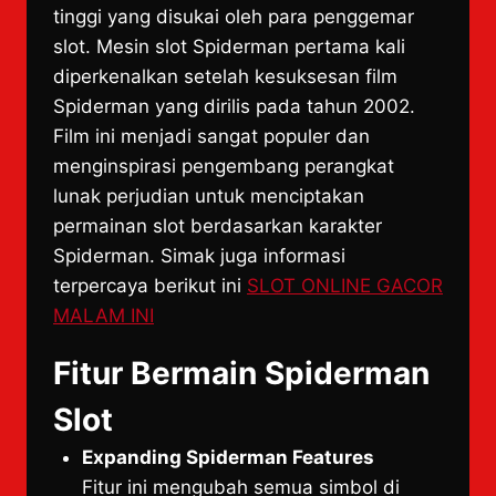
tinggi yang disukai oleh para penggemar
slot. Mesin slot Spiderman pertama kali
diperkenalkan setelah kesuksesan film
Spiderman yang dirilis pada tahun 2002.
Film ini menjadi sangat populer dan
menginspirasi pengembang perangkat
lunak perjudian untuk menciptakan
permainan slot berdasarkan karakter
Spiderman. Simak juga informasi
terpercaya berikut ini
SLOT ONLINE GACOR
MALAM INI
Fitur Bermain Spiderman
Slot
Expanding Spiderman Features
Fitur ini mengubah semua simbol di