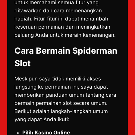
untuk memahami semua fitur yang
ditawarkan dan cara memenangkan
hadiah. Fitur-fitur ini dapat menambah
keseruan permainan dan meningkatkan
peluang Anda untuk meraih kemenangan.
Cara Bermain Spiderman
Slot
Meskipun saya tidak memiliki akses
langsung ke permainan ini, saya dapat
memberikan panduan umum tentang cara
bermain permainan slot secara umum.
Berikut adalah langkah-langkah umum
yang dapat Anda ikuti:
Pilih Kasino Online