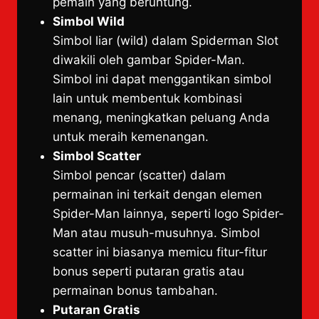
pemain yang beruntung.
Simbol Wild
Simbol liar (wild) dalam Spiderman Slot
diwakili oleh gambar Spider-Man.
Simbol ini dapat menggantikan simbol
lain untuk membentuk kombinasi
menang, meningkatkan peluang Anda
untuk meraih kemenangan.
Simbol Scatter
Simbol pencar (scatter) dalam
permainan ini terkait dengan elemen
Spider-Man lainnya, seperti logo Spider-
Man atau musuh-musuhnya. Simbol
scatter ini biasanya memicu fitur-fitur
bonus seperti putaran gratis atau
permainan bonus tambahan.
Putaran Gratis