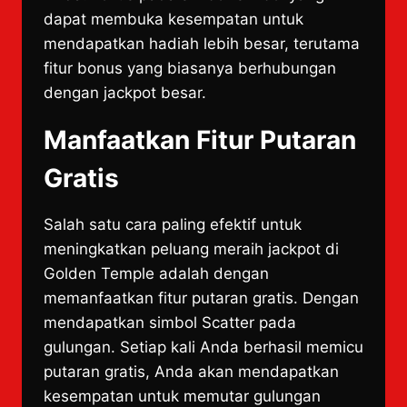
dapat membuka kesempatan untuk
mendapatkan hadiah lebih besar, terutama
fitur bonus yang biasanya berhubungan
dengan jackpot besar.
Manfaatkan Fitur Putaran
Gratis
Salah satu cara paling efektif untuk
meningkatkan peluang meraih jackpot di
Golden Temple adalah dengan
memanfaatkan fitur putaran gratis. Dengan
mendapatkan simbol Scatter pada
gulungan. Setiap kali Anda berhasil memicu
putaran gratis, Anda akan mendapatkan
kesempatan untuk memutar gulungan