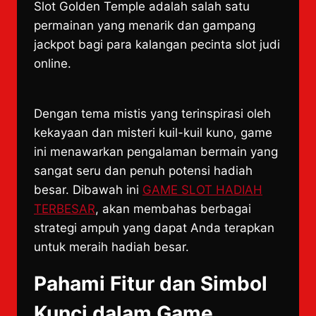
Slot Golden Temple adalah salah satu
permainan yang menarik dan gampang
jackpot bagi para kalangan pecinta slot judi
online.
Dengan tema mistis yang terinspirasi oleh
kekayaan dan misteri kuil-kuil kuno, game
ini menawarkan pengalaman bermain yang
sangat seru dan penuh potensi hadiah
besar. Dibawah ini
GAME SLOT HADIAH
TERBESAR
, akan membahas berbagai
strategi ampuh yang dapat Anda terapkan
untuk meraih hadiah besar.
Pahami Fitur dan Simbol
Kunci dalam Game