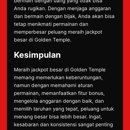
bermain dengan uang yang tidak bisa
Anda rugikan. Dengan menjaga anggaran
dan bermain dengan bijak, Anda akan bisa
tetap menikmati permainan dan
memperbesar peluang meraih jackpot
besar di Golden Temple.
Kesimpulan
Meraih jackpot besar di Golden Temple
memang memerlukan keberuntungan,
namun dengan memahami aturan
permainan, memanfaatkan fitur bonus,
mengelola anggaran dengan baik, dan
memilih taruhan yang tepat, peluang untuk
menang besar bisa lebih besar. Ingat,
kesabaran dan konsistensi sangat penting