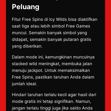
Peluang
Fitur Free Spins di Icy Wilds bisa diaktifkan
saat tiga atau lebih simbol Free Games
muncul. Semakin banyak simbol yang
didapat, semakin banyak putaran gratis
yang diberikan.
Dalam mode ini, kemungkinan munculnya
stacked wild meningkat, membuka jalan
menuju jackpot. Untuk memaksimalkan
Free Spins, pastikan taruhan Anda dalam
jumlah ideal.
Hindari taruhan terlalu kecil agar hasil dari
mode gratis ini tetap signifikan. Namun,
jangan terlalu tinggi juga jika saldo Anda