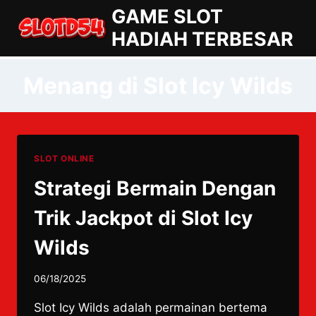
Skip
GAME SLOT
to
HADIAH TERBESAR
content
Menang di Slot Icy Wilds
SLOT ONLINE
Strategi Bermain Dengan
Trik Jackpot di Slot Icy
Wilds
06/18/2025
Slot Icy Wilds adalah permainan bertema