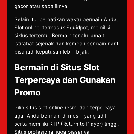
gacor atau sebaliknya.
Selain itu, perhatikan waktu bermain Anda.
Slot online, termasuk Squidpot, memiliki
siklus tertentu. Bermain terlalu lama t.
Istirahat sejenak dan kembali bermain nanti
bisa jadi keputusan lebih bijak.
Bermain di Situs Slot
Terpercaya dan Gunakan
Promo
Pilih situs slot online resmi dan terpercaya
agar Anda bermain di mesin yang adil
serta memiliki RTP (Return to Player) tinggi.
Situs profesional juga biasanya