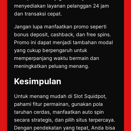
menyediakan layanan pelanggan 24 jam
dan transaksi cepat.
Jangan lupa manfaatkan promo seperti
bonus deposit, cashback, dan free spins.
Promo ini dapat menjadi tambahan modal
yang cukup berpengaruh untuk
memperpanjang waktu bermain dan
meningkatkan peluang menang.
Kesimpulan
Untuk menang mudah di Slot Squidpot,
pahami fitur permainan, gunakan pola
taruhan cerdas, manfaatkan auto spin
secara strategis, dan pilih situs terpercaya.
Dengan pendekatan yang tepat, Anda bisa