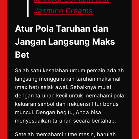
Jasmine Dreams
Atur Pola Taruhan dan
Jangan Langsung Maks
Bet
Salah satu kesalahan umum pemain adalah
langsung menggunakan taruhan maksimal
(max bet) sejak awal. Sebaiknya mulai
dengan taruhan kecil untuk memahami pola
keluaran simbol dan frekuensi fitur bonus
muncul. Dengan begitu, Anda bisa
menyesuaikan taruhan secara bertahap.
Setelah memahami ritme mesin, barulah