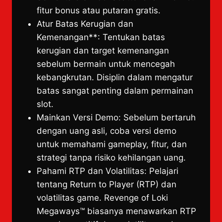
fitur bonus atau putaran gratis.
Atur Batas Kerugian dan
Kemenangan**: Tentukan batas
kerugian dan target kemenangan
sebelum bermain untuk mencegah
kebangkrutan. Disiplin dalam mengatur
batas sangat penting dalam permainan
slot.
Mainkan Versi Demo: Sebelum bertaruh
dengan uang asli, coba versi demo
untuk memahami gameplay, fitur, dan
strategi tanpa risiko kehilangan uang.
Pahami RTP dan Volatilitas: Pelajari
tentang Return to Player (RTP) dan
volatilitas game. Revenge of Loki
Megaways™ biasanya menawarkan RTP