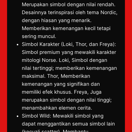
Merupakan simbol dengan nilai rendah.
Desainnya terinspirasi oleh tema Nordic,
dengan hiasan yang menarik.
Memberikan kemenangan kecil tetapi
sering muncul.
Simbol Karakter (Loki, Thor, dan Freya):
Simbol premium yang mewakili karakter
mitologi Norse. Loki, Simbol dengan
nilai tertinggi; memberikan kemenangan
maksimal. Thor, Memberikan
kemenangan yang signifikan dan
memiliki efek khusus. Freya, Juga
merupakan simbol dengan nilai tinggi;
menambahkan elemen cerita.
Simbol Wild: Mewakili simbol yang
dapat menggantikan semua simbol lain
(kecuali scatter). Membantu