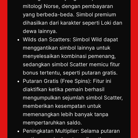
mitologi Norse, dengan pembayaran
yang berbeda-beda. Simbol premium
dihasilkan dari karakter seperti Loki dan
dewa lainnya.
Wilds dan Scatters: Simbol Wild dapat
menggantikan simbol lainnya untuk
menyelesaikan kombinasi pemenang,
sedangkan simbol Scatter memicu fitur
bonus tertentu, seperti putaran gratis.
Putaran Gratis (Free Spins): Fitur ini
diaktifkan ketika pemain berhasil
mengumpulkan sejumlah simbol Scatter,
memberikan kesempatan untuk
memenangkan lebih banyak tanpa
mempertaruhkan saldo.
Peningkatan Multiplier: Selama putaran