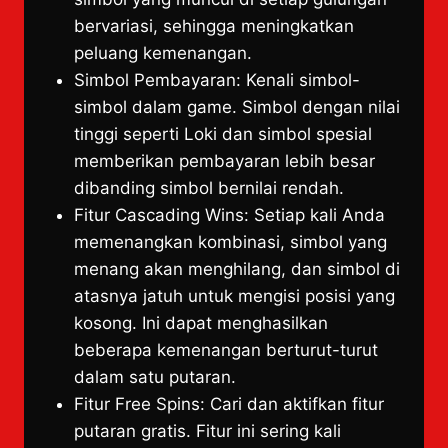
bervariasi, sehingga meningkatkan
peluang kemenangan.
Simbol Pembayaran: Kenali simbol-
simbol dalam game. Simbol dengan nilai
tinggi seperti Loki dan simbol spesial
memberikan pembayaran lebih besar
dibanding simbol bernilai rendah.
Fitur Cascading Wins: Setiap kali Anda
memenangkan kombinasi, simbol yang
menang akan menghilang, dan simbol di
atasnya jatuh untuk mengisi posisi yang
kosong. Ini dapat menghasilkan
beberapa kemenangan berturut-turut
dalam satu putaran.
Fitur Free Spins: Cari dan aktifkan fitur
putaran gratis. Fitur ini sering kali