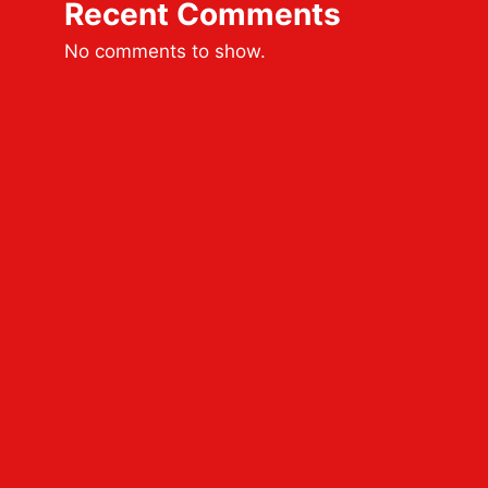
Recent Comments
No comments to show.