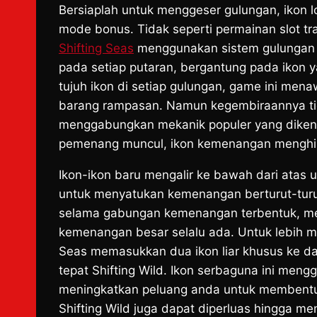
Bersiaplah untuk menggeser gulungan, ikon l
mode bonus. Tidak seperti permainan slot tr
Shifting Seas
menggunakan sistem gulungan d
pada setiap putaran, bergantung pada ikon
tujuh ikon di setiap gulungan, game ini men
barang rampasan. Namun kegembiraannya tida
menggabungkan mekanik populer yang dikena
pemenang muncul, ikon kemenangan menghila
Ikon-ikon baru mengalir ke bawah dari atas 
untuk menyatukan kemenangan berturut-turut 
selama gabungan kemenangan terbentuk, men
kemenangan besar selalu ada. Untuk lebih 
Seas memasukkan dua ikon liar khusus ke d
tepat Shifting Wild. Ikon serbaguna ini meng
meningkatkan peluang anda untuk membentu
Shifting Wild juga dapat diperluas hingga m