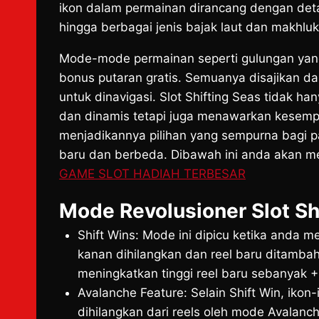
ikon dalam permainan dirancang dengan detai
hingga berbagai jenis bajak laut dan makhluk 
Mode-mode permainan seperti gulungan yang
bonus putaran gratis. Semuanya disajikan d
untuk dinavigasi. Slot Shifting Seas tidak 
dan dinamis tetapi juga menawarkan kesem
menjadikannya pilihan yang sempurna bagi p
baru dan berbeda. Dibawah ini anda akan mel
GAME SLOT HADIAH TERBESAR
Mode Revolusioner Slot Sh
Shift Wins: Mode ini dipicu ketika anda
kanan dihilangkan dan reel baru ditambahka
meningkatkan tinggi reel baru sebanyak +
Avalanche Feature: Selain Shift Win, i
dihilangkan dari reels oleh mode Avalanc