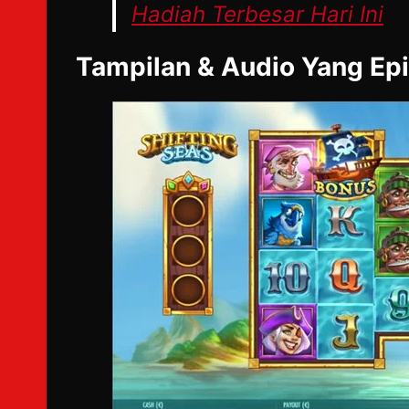
Hadiah Terbesar Hari Ini
Tampilan & Audio Yang Ep