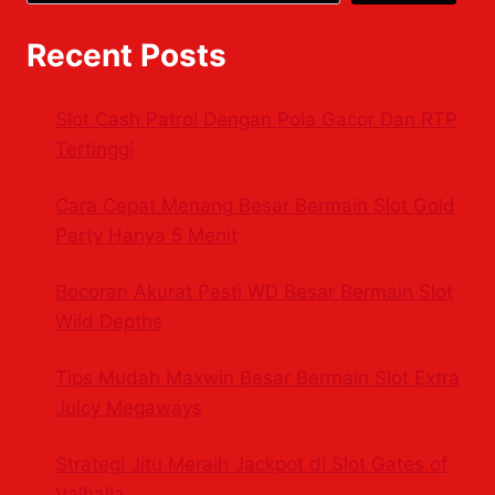
Recent Posts
Slot Cash Patrol Dengan Pola Gacor Dan RTP
Tertinggi
Cara Cepat Menang Besar Bermain Slot Gold
Party Hanya 5 Menit
Bocoran Akurat Pasti WD Besar Bermain Slot
Wild Depths
Tips Mudah Maxwin Besar Bermain Slot Extra
Juicy Megaways
Strategi Jitu Meraih Jackpot di Slot Gates of
Valhalla