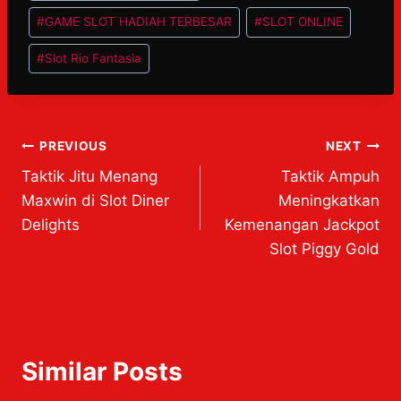
#
GAME SLOT HADIAH TERBESAR
#
SLOT ONLINE
#
Slot Rio Fantasia
Post
PREVIOUS
NEXT
Taktik Jitu Menang
Taktik Ampuh
navigation
Maxwin di Slot Diner
Meningkatkan
Delights
Kemenangan Jackpot
Slot Piggy Gold
Similar Posts