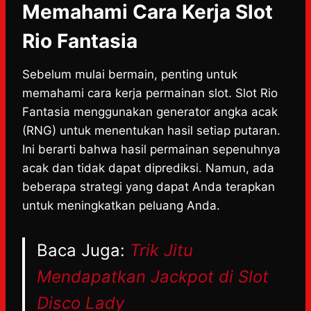
Memahami Cara Kerja Slot
Rio Fantasia
Sebelum mulai bermain, penting untuk
memahami cara kerja permainan slot. Slot Rio
Fantasia menggunakan generator angka acak
(RNG) untuk menentukan hasil setiap putaran.
Ini berarti bahwa hasil permainan sepenuhnya
acak dan tidak dapat diprediksi. Namun, ada
beberapa strategi yang dapat Anda terapkan
untuk meningkatkan peluang Anda.
Baca Juga:
Trik Jitu
Mendapatkan Jackpot di Slot
Disco Lady