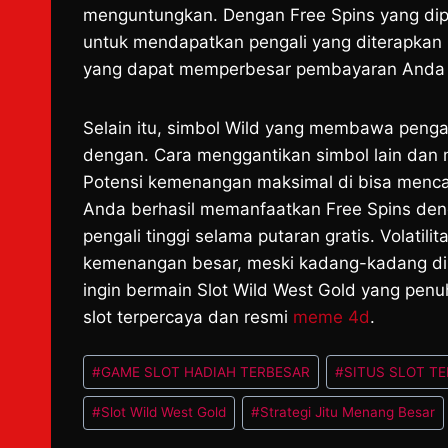
menguntungkan. Dengan Free Spins yang dipi
untuk mendapatkan pengali yang diterapkan 
yang dapat memperbesar pembayaran Anda se
Selain itu, simbol Wild yang membawa pengal
dengan. Cara menggantikan simbol lain da
Potensi kemenangan maksimal di bisa mencap
Anda berhasil memanfaatkan Free Spins de
pengali tinggi selama putaran gratis. Volatil
kemenangan besar, meski kadang-kadang dib
ingin bermain Slot Wild West Gold yang pen
slot terpercaya dan resmi
meme 4d
.
Post
#
GAME SLOT HADIAH TERBESAR
#
SITUS SLOT T
Tags:
#
Slot Wild West Gold
#
Strategi Jitu Menang Besar