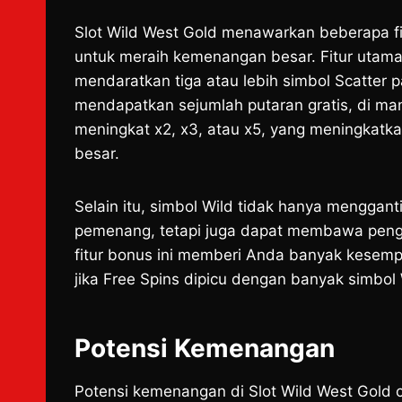
Slot Wild West Gold menawarkan beberapa f
untuk meraih kemenangan besar. Fitur utama
mendaratkan tiga atau lebih simbol Scatter pa
mendapatkan sejumlah putaran gratis, di ma
meningkat x2, x3, atau x5, yang meningka
besar.
Selain itu, simbol Wild tidak hanya menggan
pemenang, tetapi juga dapat membawa peng
fitur bonus ini memberi Anda banyak kesem
jika Free Spins dipicu dengan banyak simbol
Potensi Kemenangan
Potensi kemenangan di Slot Wild West Gold cu