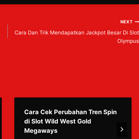
NEXT
Cara Dan Trik Mendapatkan Jackpot Besar Di Slot
Olympus
Cara Cek Perubahan Tren Spin
di Slot Wild West Gold
Megaways