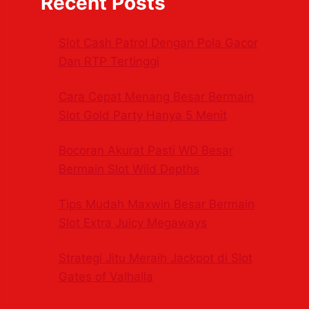
Recent Posts
Slot Cash Patrol Dengan Pola Gacor
Dan RTP Tertinggi
Cara Cepat Menang Besar Bermain
Slot Gold Party Hanya 5 Menit
Bocoran Akurat Pasti WD Besar
Bermain Slot Wild Depths
Tips Mudah Maxwin Besar Bermain
Slot Extra Juicy Megaways
Strategi Jitu Meraih Jackpot di Slot
Gates of Valhalla