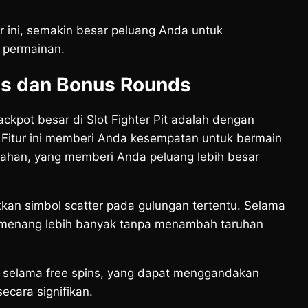
r ini, semakin besar peluang Anda untuk
 permainan.
ins dan Bonus Rounds
ckpot besar di Slot Fighter Pit adalah dengan
 Fitur ini memberi Anda kesempatan untuk bermain
ahan, yang memberi Anda peluang lebih besar
kan simbol scatter pada gulungan tertentu. Selama
k menang lebih banyak tanpa menambah taruhan
r selama free spins, yang dapat menggandakan
cara signifikan.