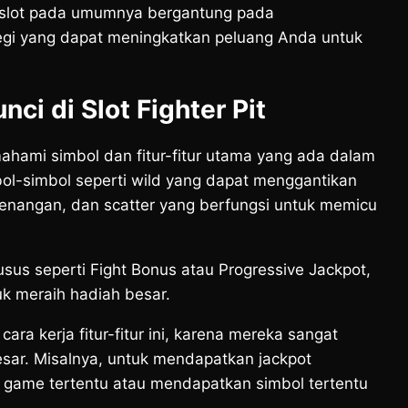
slot pada umumnya bergantung pada
egi yang dapat meningkatkan peluang Anda untuk
ci di Slot Fighter Pit
hami simbol dan fitur-fitur utama yang ada dalam
bol-simbol seperti wild yang dapat menggantikan
enangan, dan scatter yang berfungsi untuk memicu
 khusus seperti Fight Bonus atau Progressive Jackpot,
k meraih hadiah besar.
a kerja fitur-fitur ini, karena mereka sangat
ar. Misalnya, untuk mendapatkan jackpot
 game tertentu atau mendapatkan simbol tertentu