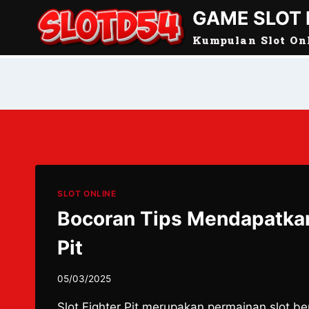
Skip
GAME SLOT 
to
Kumpulan Slot On
content
SLOT ONLINE
Bocoran Tips Mendapatkan 
Pit
05/03/2025
Slot Fighter Pit merupakan permainan slot 